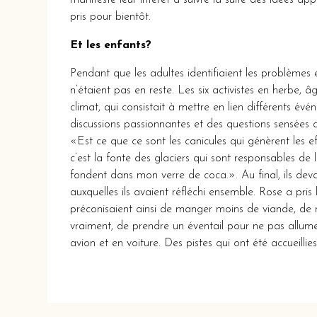
manifesté leur intérêt à suivre la suite des idées ap
pris pour bientôt.
Et les enfants?
Pendant que les adultes identifiaient les problèmes e
n’étaient pas en reste. Les six activistes en herbe, 
climat, qui consistait à mettre en lien différents é
discussions passionnantes et des questions sensées
«Est ce que ce sont les canicules qui génèrent les ef
c’est la fonte des glaciers qui sont responsables
fondent dans mon verre de coca.». Au final, ils deva
auxquelles ils avaient réfléchi ensemble. Rose a pris
préconisaient ainsi de manger moins de viande, de 
vraiment, de prendre un éventail pour ne pas allume
avion et en voiture. Des pistes qui ont été accueill