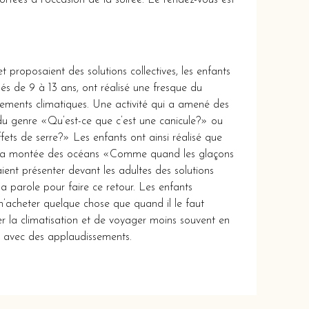
portées à l’occasion de la soirée. Le rendez-vous est
t proposaient des solutions collectives, les enfants
âgés de 9 à 13 ans, ont réalisé une fresque du
vénements climatiques. Une activité qui a amené des
 du genre «Qu’est-ce que c’est une canicule?» ou
fets de serre?» Les enfants ont ainsi réalisé que
 de la montée des océans «Comme quand les glaçons
ient présenter devant les adultes des solutions
 la parole pour faire ce retour. Les enfants
n’acheter quelque chose que quand il le faut
r la climatisation et de voyager moins souvent en
ies avec des applaudissements.